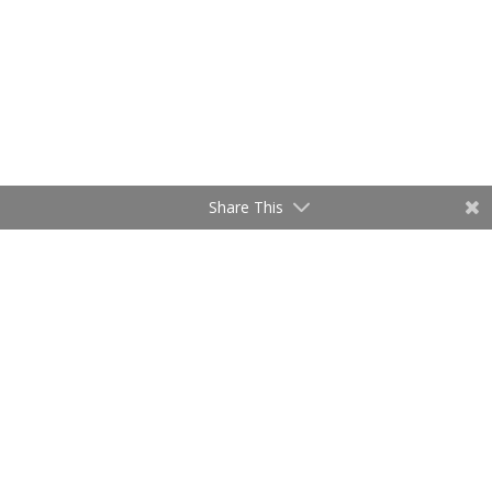
Share This
La Fondation
Mission
Organisation