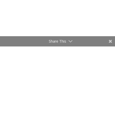
Share This
La Fondation
Mission
Organisation
Engagement des collaborateurs